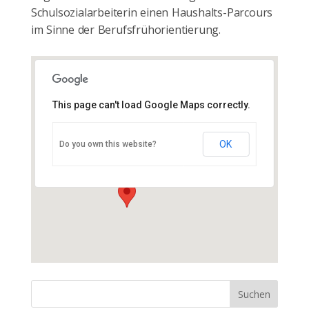
Schulsozialarbeiterin einen Haushalts-Parcours
im Sinne der Berufsfrühorientierung.
This page can't load Google Maps correctly.
Störtal e.V. Banzkow
OK
Do you own this website?
Straße des Friedens 12 - Banzkow
Veranstaltungen