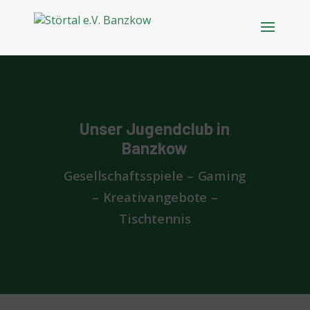
Unser Jugendclub in
Banzkow
Gesellschaftsspiele – Gaming
– Kreativangebote –
Tischtennis