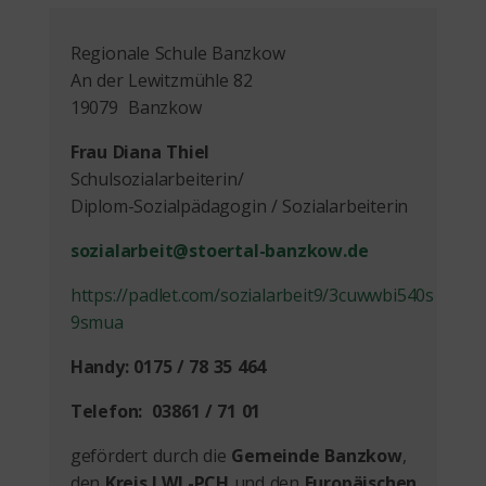
Regionale Schule Banzkow
An der Lewitzmühle 82
19079 Banzkow
Frau Diana Thiel
Schulsozialarbeiterin/
Diplom-Sozialpädagogin / Sozialarbeiterin
sozialarbeit@stoertal-banzkow.de
https://padlet.com/sozialarbeit9/3cuwwbi540s
9smua
Handy: 0175 / 78 35 464
Telefon: 03861 / 71 01
gefördert durch die
Gemeinde Banzkow
,
den
Kreis LWL-PCH
und den
Europäischen