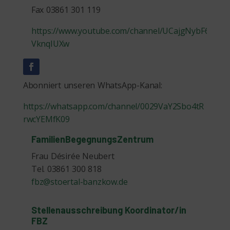
Fax 03861 301 119
https://www.youtube.com/channel/UCajgNybF63TrC
VknqIUXw
Abonniert unseren WhatsApp-Kanal:
https://whatsapp.com/channel/0029VaY2Sbo4tR
rwcYEMfK09
FamilienBegegnungsZentrum
Frau Désirée Neubert
Tel. 03861 300 818
fbz@stoertal-banzkow.de
Stellenausschreibung Koordinator/in
FBZ