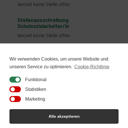
derzeit keine Stelle offen
Stellenausschreibung
Schulsozialarbeiter/in
derzeit keine Stelle offen
Störtal-Museum
Wir verwenden Cookies, um unsere Website und
Waltraud Salewski
unseren Service zu optimieren.
Cookie-Richtlinie
Tel. 03861 75 16
Erika Kerwat-Pernitz
Funktional
Tel. 03861 30 00 49
Statistiken
verein@stoertal-banzkow.de
Marketing
Alle akzeptieren