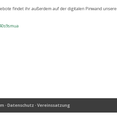
bote findet ihr außerdem auf der digitalen Pinwand unsere
i540s9smua
um
·
Datenschutz
·
Vereinssatzung