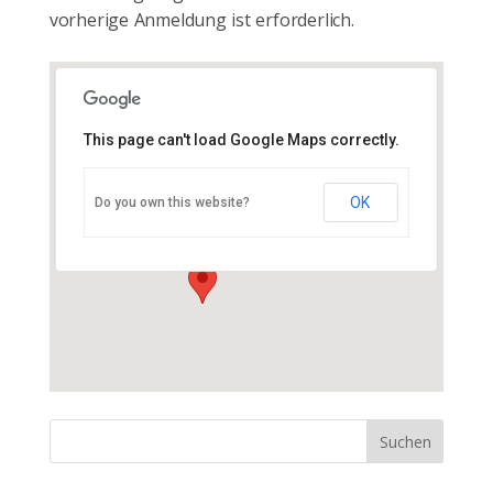
vorherige Anmeldung ist erforderlich.
This page can't load Google Maps correctly.
Störtal e.V. Banzkow
OK
Do you own this website?
Straße des Friedens 12 - Banzkow
Veranstaltungen