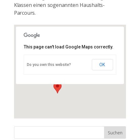
Klassen einen sogenannten Haushalts-
Parcours.
This page can't load Google Maps correctly.
Störtal e.V. Banzkow
OK
Do you own this website?
Straße des Friedens 12 - Banzkow
Veranstaltungen