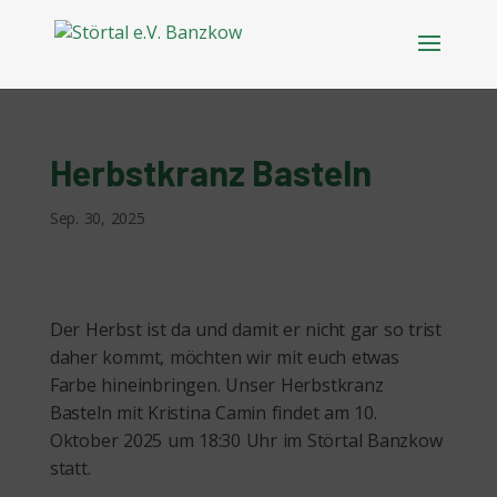
Herbstkranz Basteln
Sep. 30, 2025
Der Herbst ist da und damit er nicht gar so trist
daher kommt, möchten wir mit euch etwas
Farbe hineinbringen. Unser Herbstkranz
Basteln mit Kristina Camin findet am 10.
Oktober 2025 um 18:30 Uhr im Störtal Banzkow
statt.