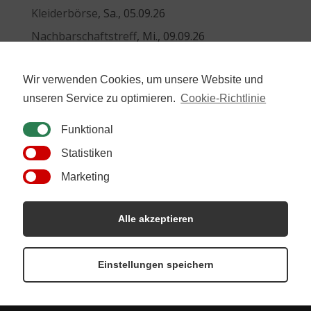
Kleiderbörse
, Sa., 05.09.26
Nachbarschaftstreff
, Mi., 09.09.26
Seniorentreff
, Mi., 30.09.26
Wir verwenden Cookies, um unsere Website und
Neueste Beiträge
unseren Service zu optimieren.
Cookie-Richtlinie
Sommercafé 2026
Funktional
Ferienspiele Sommer 2026
Statistiken
Frieden – Wie geht das?
Marketing
Frauentagsfeier Impressionen
Ferienspiele Winter 2026
Alle akzeptieren
Einstellungen speichern
Störtal e. V. Banzkow © 2019 ·
Impressum
·
Datenschutz
·
Vereinssatzung